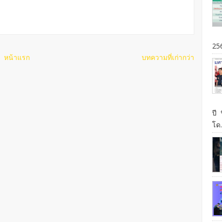
25
หน้าแรก
บทความที่เก่ากว่า
ปี 
โด.